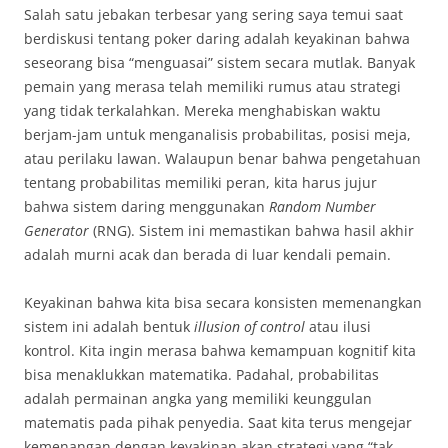
Salah satu jebakan terbesar yang sering saya temui saat
berdiskusi tentang poker daring adalah keyakinan bahwa
seseorang bisa “menguasai” sistem secara mutlak. Banyak
pemain yang merasa telah memiliki rumus atau strategi
yang tidak terkalahkan. Mereka menghabiskan waktu
berjam-jam untuk menganalisis probabilitas, posisi meja,
atau perilaku lawan. Walaupun benar bahwa pengetahuan
tentang probabilitas memiliki peran, kita harus jujur
bahwa sistem daring menggunakan
Random Number
Generator
(RNG). Sistem ini memastikan bahwa hasil akhir
adalah murni acak dan berada di luar kendali pemain.
Keyakinan bahwa kita bisa secara konsisten memenangkan
sistem ini adalah bentuk
illusion of control
atau ilusi
kontrol. Kita ingin merasa bahwa kemampuan kognitif kita
bisa menaklukkan matematika. Padahal, probabilitas
adalah permainan angka yang memiliki keunggulan
matematis pada pihak penyedia. Saat kita terus mengejar
kemenangan dengan keyakinan akan strategi yang “tak