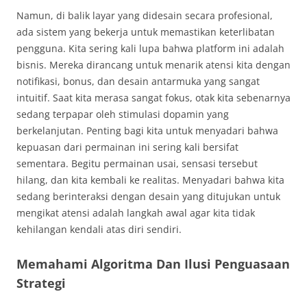
Namun, di balik layar yang didesain secara profesional,
ada sistem yang bekerja untuk memastikan keterlibatan
pengguna. Kita sering kali lupa bahwa platform ini adalah
bisnis. Mereka dirancang untuk menarik atensi kita dengan
notifikasi, bonus, dan desain antarmuka yang sangat
intuitif. Saat kita merasa sangat fokus, otak kita sebenarnya
sedang terpapar oleh stimulasi dopamin yang
berkelanjutan. Penting bagi kita untuk menyadari bahwa
kepuasan dari permainan ini sering kali bersifat
sementara. Begitu permainan usai, sensasi tersebut
hilang, dan kita kembali ke realitas. Menyadari bahwa kita
sedang berinteraksi dengan desain yang ditujukan untuk
mengikat atensi adalah langkah awal agar kita tidak
kehilangan kendali atas diri sendiri.
Memahami Algoritma Dan Ilusi Penguasaan
Strategi