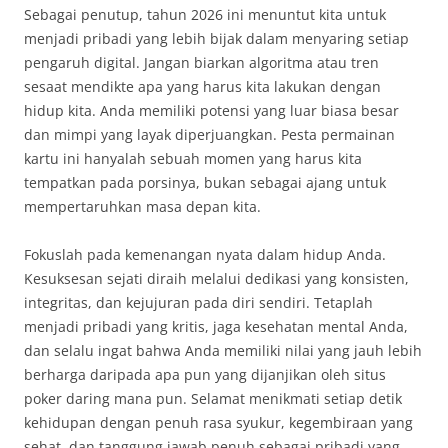
Sebagai penutup, tahun 2026 ini menuntut kita untuk
menjadi pribadi yang lebih bijak dalam menyaring setiap
pengaruh digital. Jangan biarkan algoritma atau tren
sesaat mendikte apa yang harus kita lakukan dengan
hidup kita. Anda memiliki potensi yang luar biasa besar
dan mimpi yang layak diperjuangkan. Pesta permainan
kartu ini hanyalah sebuah momen yang harus kita
tempatkan pada porsinya, bukan sebagai ajang untuk
mempertaruhkan masa depan kita.
Fokuslah pada kemenangan nyata dalam hidup Anda.
Kesuksesan sejati diraih melalui dedikasi yang konsisten,
integritas, dan kejujuran pada diri sendiri. Tetaplah
menjadi pribadi yang kritis, jaga kesehatan mental Anda,
dan selalu ingat bahwa Anda memiliki nilai yang jauh lebih
berharga daripada apa pun yang dijanjikan oleh situs
poker daring mana pun. Selamat menikmati setiap detik
kehidupan dengan penuh rasa syukur, kegembiraan yang
sehat, dan tanggung jawab penuh sebagai pribadi yang