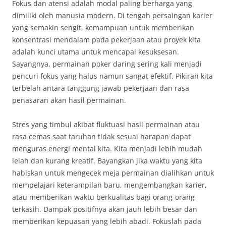
Fokus dan atensi adalah modal paling berharga yang
dimiliki oleh manusia modern. Di tengah persaingan karier
yang semakin sengit, kemampuan untuk memberikan
konsentrasi mendalam pada pekerjaan atau proyek kita
adalah kunci utama untuk mencapai kesuksesan.
Sayangnya, permainan poker daring sering kali menjadi
pencuri fokus yang halus namun sangat efektif. Pikiran kita
terbelah antara tanggung jawab pekerjaan dan rasa
penasaran akan hasil permainan.
Stres yang timbul akibat fluktuasi hasil permainan atau
rasa cemas saat taruhan tidak sesuai harapan dapat
menguras energi mental kita. Kita menjadi lebih mudah
lelah dan kurang kreatif. Bayangkan jika waktu yang kita
habiskan untuk mengecek meja permainan dialihkan untuk
mempelajari keterampilan baru, mengembangkan karier,
atau memberikan waktu berkualitas bagi orang-orang
terkasih. Dampak positifnya akan jauh lebih besar dan
memberikan kepuasan yang lebih abadi. Fokuslah pada